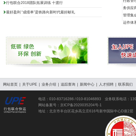
行政管
行包联合2018团队拓展训练 十渡行
务供应
最好盈利 “成绩单”是铁路向新时代最好献礼
管理集
运作
网站首页
|
关于UPE
|
业务介绍
|
追踪查询
|
新闻中心
|
人才招聘
|
联系我们
电话：010-83716286 / 010-81046893 业务联系电话：13
网站备案号：
京ICP备2020035204号-1
地址：北京市丰台区花乡高立庄616号新华国际中心D座2层